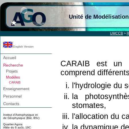
Unité de Modélisatio
UMCCB
>
R
English Version
Accueil
CARAIB est un m
Recherche
comprend différent
Projets
Modèles
CARAIB
l'hydrologie du s
Enseignement
la photosynthè
Personnel
stomates,
Contacts
l'allocation du c
Institut d'Astrophysique et
de Géophysique (Bât. B5c)
Quartier Agora
la dynamique de 
Allée du 6 août, 19C